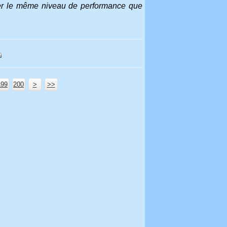
uver le même niveau de performance que
199
200
300
400
500
600
700
>
>>