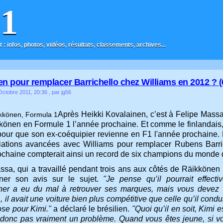
F1
t : infos, photos, vidéos, résultats, classements, archives...
n pour remplacer Barrichello chez Williams en 2012 ? (
ctobre 2011, 20:36
, par jg56
Après Heikki Kovalainen, c’est à Felipe Massa 
könen en Formule 1 l’année prochaine. Et comme le finlandais,
our que son ex-coéquipier revienne en F1 l'année prochaine. 
ations avancées avec Williams pour remplacer Rubens Barrich
ochaine compterait ainsi un record de six champions du monde de
ssa, qui a travaillé pendant trois ans aux côtés de Räikkönen c
ner son avis sur le sujet.
"Je pense qu’il pourrait effect
r a eu du mal à retrouver ses marques, mais vous devez vo
 il avait une voiture bien plus compétitive que celle qu’il condu
se pour Kimi."
a déclaré le brésilien.
"Quoi qu’il en soit, Kimi
 donc pas vraiment un problème. Quand vous êtes jeune, si v