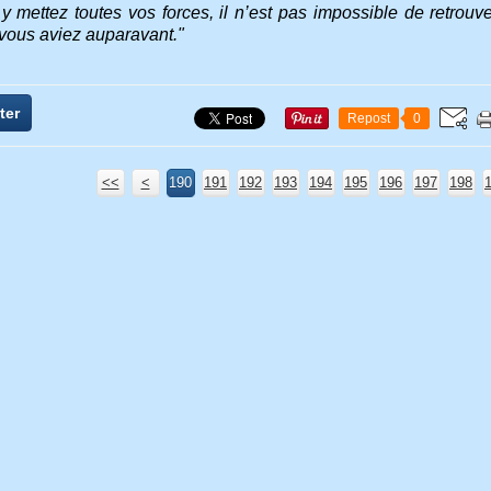
y mettez toutes vos forces, il n’est pas impossible de retro
 vous aviez auparavant."
ter
Repost
0
<<
<
100
120
130
140
150
160
170
180
190
110
191
192
193
194
195
196
197
198