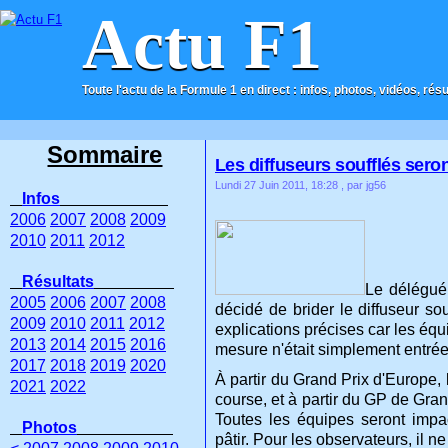
Actu F1
Toute l'actu de la Formule 1 en direct : infos, photos, vidéos, rés
ACCUEIL
CONTACT
Sommaire
Les diffuseurs soufflés seron
Lundi 27 Juin 2011, 18:28
, par jg56
Infos
2006
2007
2008
2009
2010
2011
2012
Résultats
Le délégué 
2005
2006
2007
2008
décidé de brider le diffuseur so
2009
2010
2011
2012
explications précises car les équ
2013
2014
2015
2016
mesure n'était simplement entrée
2017
2018
2019
2020
À partir du Grand Prix d'Europe, 
2021
2022
course, et à partir du GP de Gra
Toutes les équipes seront impa
Photos
pâtir. Pour les observateurs, il n