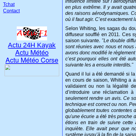
influence limitée sur l’aérodyn
Tchat
en plus extrême. Il y avait quatr
Contact
des raisons aérodynamiques. C
où il faut agir. C’est exactement
Selon Whiting, les sagas du dou
diffuseur soufflé en 2011. Ces s
saison suivante.
"Le double diffu
Actu 24H Kayak
sont réunies avec nous et nous
Actu Météo
avons donc modifié le règlement a
Actu Météo Corse
c’est pourquoi elles ont été aut
suivante les a ensuite interdits."
Quand il lui a été demandé si la
en cours de saison, Whiting a a
validaient ou non la légalité d
d’introduire une réclamation 
seulement rendre un avis. Ce son
technique est correct ou non. Pe
globablement toutes contentes de
qu'une écurie a été très proche
étions en train de suivre cette 
inquiète. Elle avait peur que n
système jusqu’à la fin de la saiso