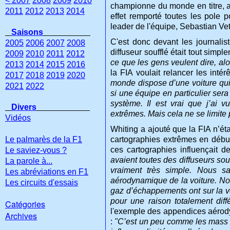
< 2007
2008
2009
2010
championne du monde en titre, a
2011
2012
2013
2014
effet remporté toutes les pole 
leader de l'équipe, Sebastian Vet
Saisons
C'est donc devant les journalist
2005
2006
2007
2008
diffuseur soufflé était tout simp
2009
2010
2011
2012
ce que les gens veulent dire, alor
2013
2014
2015
2016
la FIA voulait relancer les inté
2017
2018
2019
2020
monde dispose d’une voiture qui,
2021
2022
si une équipe en particulier ser
système. Il est vrai que j’ai 
Divers
extrêmes. Mais cela ne se limite 
Vidéos
Whiting a ajouté que la FIA n’ét
Le palmarès de la F1
cartographies extrêmes en débu
ces cartographies influençait 
Le saviez-vous ?
avaient toutes des diffuseurs souf
La parole à...
vraiment très simple. Nous s
Les abréviations en F1
aérodynamique de la voiture. Nous
Les circuits d'essais
gaz d’échappements ont sur la v
pour une raison totalement diff
Catégories
l'exemple des appendices aérody
Archives
:
"C’est un peu comme les mass da