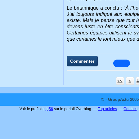
Le britannique a conclu :
"À l’h
J’ai toujours indiqué aux équipe
existe. Mais je pense que tout 
devons juste en être conscients
Certaines équipes utilisent le 
que certaines le font mieux que d
Commenter
<<
<
4
4
4
4
4
4
© - GroupActu 2005 
Voir le profil de
jg56
sur le portail Overblog
Top articles
Contact