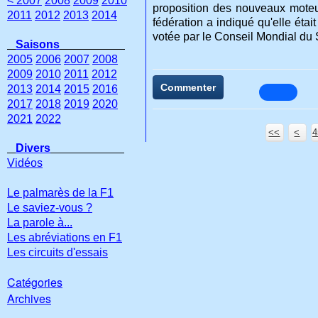
< 2007
2008
2009
2010
proposition des nouveaux moteur
2011
2012
2013
2014
fédération a indiqué qu'elle était
votée par le Conseil Mondial du S
Saisons
2005
2006
2007
2008
2009
2010
2011
2012
Commenter
2013
2014
2015
2016
2017
2018
2019
2020
2021
2022
<<
<
4
4
4
4
4
4
Divers
Vidéos
Le palmarès de la F1
Le saviez-vous ?
La parole à...
Les abréviations en F1
Les circuits d'essais
Catégories
Archives