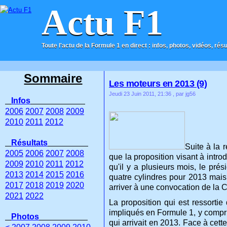
Actu F1
Toute l'actu de la Formule 1 en direct : infos, photos, vidéos, rés
ACCUEIL
CONTACT
Sommaire
Les moteurs en 2013 (9)
Jeudi 23 Juin 2011, 21:36
, par jg56
Infos
2006
2007
2008
2009
2010
2011
2012
Résultats
Suite à la 
2005
2006
2007
2008
que la proposition visant à intro
2009
2010
2011
2012
qu'il y a plusieurs mois, le prés
2013
2014
2015
2016
quatre cylindres pour 2013 mais a
2017
2018
2019
2020
arriver à une convocation de la 
2021
2022
La proposition qui est ressortie
impliqués en Formule 1, y compri
Photos
qui arrivait en 2013. Face à cet