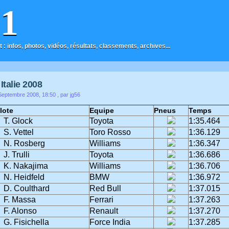
F1
t : infos, photos, vidéos, résultats, classements, archives...
Italie 2008
eptembre 2008, 18:50
, par jg56
lote
Equipe
Pneus
Temps
T. Glock
Toyota
1:35.464
S. Vettel
Toro Rosso
1:36.129
N. Rosberg
Williams
1:36.347
J. Trulli
Toyota
1:36.686
K. Nakajima
Williams
1:36.706
N. Heidfeld
BMW
1:36.972
D. Coulthard
Red Bull
1:37.015
F. Massa
Ferrari
1:37.263
F. Alonso
Renault
1:37.270
G. Fisichella
Force India
1:37.285