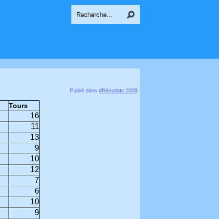
Publié dans
#Résultats 2008
Tours
16
11
13
9
10
12
7
6
10
9