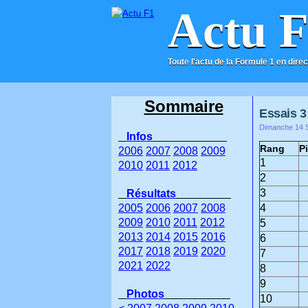
Actu 
Toute l'actu de la Formule 1 en direc
ACCUEIL
CONTACT
Sommaire
Essais 3 
Dimanche 14 S
Infos
Rang
Pi
2006
2007
2008
2009
1
2010
2011
2012
2
3
Résultats
2005
2006
2007
2008
4
2009
2010
2011
2012
5
2013
2014
2015
2016
6
2017
2018
2019
2020
7
2021
2022
8
9
Photos
10