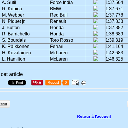
A. Sutil
Force India
1:37.504
R. Kubica
BMW
1:37.671
M. Webber
Red Bull
1:37.778
N. Piquet jr.
Renault
1:37.833
J. Button
Honda
1:37.882
R. Barrichello
Honda
1:38.689
S. Bourdais
Toro Rosso
1:39.319
K. Räikkönen
Ferrari
1:41.164
H. Kovalainen
McLaren
1:42.683
L. Hamilton
McLaren
1:46.325
cet article
Repost
0
édent
Retour à l'accueil