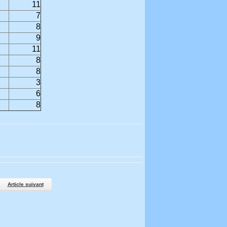
11
7
8
9
11
8
8
3
6
8
Article suivant