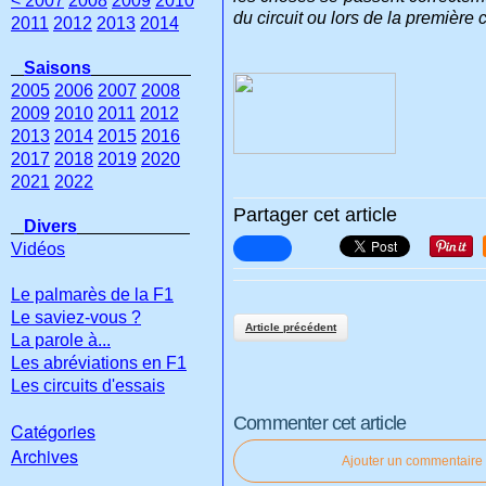
< 2007
2008
2009
2010
du circuit ou lors de la première
2011
2012
2013
2014
Saisons
2005
2006
2007
2008
2009
2010
2011
2012
2013
2014
2015
2016
2017
2018
2019
2020
2021
2022
Partager cet article
Divers
Vidéos
Le palmarès de la F1
Le saviez-vous ?
Article précédent
La parole à...
Les abréviations en F1
Les circuits d'essais
Commenter cet article
Catégories
Archives
Ajouter un commentaire