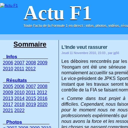
Actu F1
Toute l'actu de la Formule 1 en direct : infos, photos, vidéos, rés
ACCUEIL
CONTACT
Sommaire
L'Inde veut rassurer
Jeudi 11 Novembre 2010, 15:03
, par jg56
Infos
Les déboires rencontrés par les 
2006
2007
2008
2009
Yeongam ont été une sérieuse l
2010
2011
2012
normalement accueillir sa premiè
Le vice-président de JPKS Sports
Résultats
instant que les travaux seront 
2005
2006
2007
2008
contrôle de la FIA se faisant no
2009
2010
2011
2012
2013
2014
2015
2016
«
Comme dans tout projet à gr
difficiles. Cependant, nous faiso
2017
2018
2019
2020
pour le moment nous ne nous 
2021
2022
professionnels expérimentés qui m
nous avons la force et les resso
Photos
les choses se passent correctem