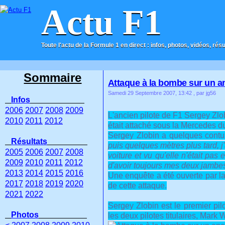
Actu F1
Toute l'actu de la Formule 1 en direct : infos, photos, vidéos, rés
ACCUEIL
CONTACT
Sommaire
Attaque à la bombe sur un an
Samedi 29 Septembre 2007, 13:42
, par jg56
Infos
2006
2007
2008
2009
L'ancien pilote de F1 Sergey Zlo
2010
2011
2012
était attaché sous la Mercedes d
Sergey Zlobin a quelques contusi
Résultats
puis quelques mètres plus tard, j
2005
2006
2007
2008
voiture et vu qu'elle n'était pas
2009
2010
2011
2012
d'avoir toujours mes deux jambes 
2013
2014
2015
2016
Une enquête a été ouverte par la
2017
2018
2019
2020
de cette attaque.
2021
2022
Sergey Zlobin est le premier pilo
Photos
les deux pilotes titulaires, Mark