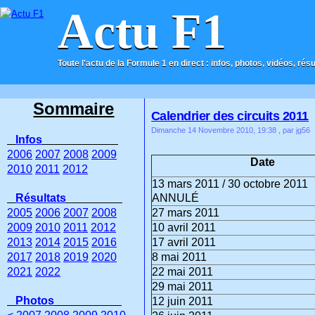
Actu F1
Toute l'actu de la Formule 1 en direct : infos, photos, vidéos, rés
ACCUEIL
CONTACT
Sommaire
Calendrier des circuits 2011
Dimanche 14 Novembre 2010, 19:38
, par jg56
Infos
2006
2007
2008
2009
Date
2010
2011
2012
13 mars 2011 / 30 octobre 2011
Résultats
ANNULÉ
2005
2006
2007
2008
27 mars 2011
2009
2010
2011
2012
10 avril 2011
2013
2014
2015
2016
17 avril 2011
2017
2018
2019
2020
8 mai 2011
2021
2022
22 mai 2011
29 mai 2011
Photos
12 juin 2011