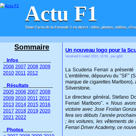
Actu F1
Toute l'actu de la Formule 1 en direct : infos, photos, vidéos, rés
ACCUEIL
CONTACT
Sommaire
Un nouveau logo pour la Scu
Vendredi 9 Juillet 2010, 10:59
, par jg56
Infos
2006
2007
2008
2009
La Scuderia Ferrari a présenté a
2010
2011
2012
L'emblème, dépourvu du "SF" (Scu
marque de cigarettes Marlboro), 
Résultats
Silverstone.
2005
2006
2007
2008
Le directeur général, Stefano D
2009
2010
2011
2012
Ferrari Marlboro". «
Nous avons 
2013
2014
2015
2016
victoire avec Jose Froilan Gonz
2017
2018
2019
2020
fera ses débuts l'année prochaine
2021
2022
; les voitures, les vêtements de 
Ferrari Driver Academy, ce nouvea
Photos