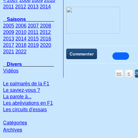
< 2007
2008
2009
2010
2011
2012
2013
2014
Saisons
2005
2006
2007
2008
2009
2010
2011
2012
2013
2014
2015
2016
2017
2018
2019
2020
2021
2022
Commenter
Divers
Vidéos
<<
<
2
2
2
2
2
2
2
2
Le palmarès de la F1
Le saviez-vous ?
La parole à...
Les abréviations en F1
Les circuits d'essais
Catégories
Archives