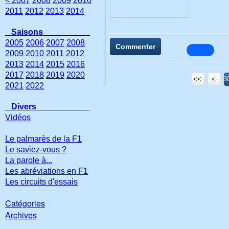
< 2007
2008
2009
2010
2011
2012
2013
2014
Saisons
2005
2006
2007
2008
Commenter
2009
2010
2011
2012
2013
2014
2015
2016
2017
2018
2019
2020
<<
<
3
3
3
3
3
3
3
3
2021
2022
Divers
Vidéos
Le palmarès de la F1
Le saviez-vous ?
La parole à...
Les abréviations en F1
Les circuits d'essais
Catégories
Archives