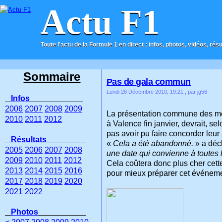
Actu F1
Toute l'actu de la Formule 1 en direct : infos, photos, vidéos, rés
ACCUEIL
CONTACT
Sommaire
Pas de gala commun
Lundi 28 Décembre 2010, 19:21
, par jg56
Infos
2006
2007
2008
2009
La présentation commune des mon
2010
2011
2012
à Valence fin janvier, devrait, s
pas avoir pu faire concorder leu
Résultats
«
Cela a été abandonné.
» a déc
2005
2006
2007
2008
une date qui convienne à toutes 
2009
2010
2011
2012
Cela coûtera donc plus cher cett
2013
2014
2015
2016
pour mieux préparer cet événem
2017
2018
2019
2020
2021
2022
Photos