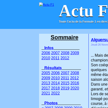
Actu 
Toute l'actu de la Formule 1 en direc
ACCUEIL
CONTACT
Sommaire
Alguersu
Jeudi 26 Nove
Infos
2006
2007
2008
2009
... Mais d
2010
2011
2012
championn
Son coéqu
Résultats
quelques s
2005
2006
2007
2008
même était
2009
2010
2011
2012
saison alo
2013
2014
2015
2016
Dans une 
2017
2018
2019
2020
garanti, e
2021
2022
Lors de s
limogé po
Photos
course, à