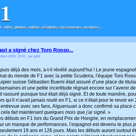
F1
t : infos, photos, vidéos, résultats, classements, archives...
ari a signé chez Toro Rosso...
mbre 2009, 19:41
, par jg56
epuis déjà des mois, a-t-il révélé aujourd'hui ! Le jeune espagno
at du monde de F1 avec la petite Scuderia, l'équipe Toro Ross
ipier suisse Sébastien Buemi était assuré d’une place de titula
emaines et une petite incertitude régnait encore sur l’avenir de 
 rassuré puisque tout était déjà signé. Et de toute manière, pou
rs qu'il n'avait jamais roulé en F1, si ce n'était pour le revoir en
entrevue avec ses fans, Alguersuari a donc confirmé sa place 
t cela fait maintenant quelques mois que j'ai signé.
»
es débuts en F1 lors du Grand Prix de Hongrie, en remplacemen
ur un manque de performances, l'espagnol est devenu le plus je
 seulement 19 ans et 126 jours. Mais les débuts auront surtout 