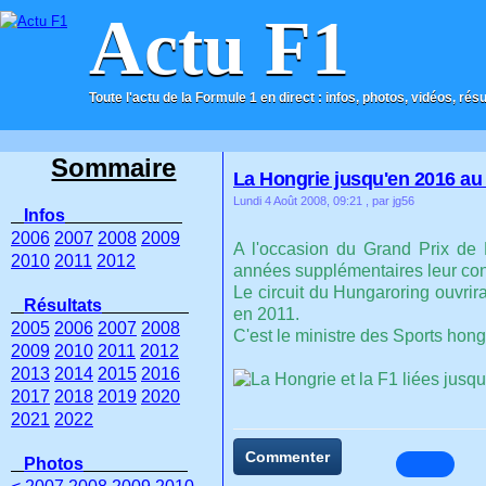
Actu F1
Toute l'actu de la Formule 1 en direct : infos, photos, vidéos, rés
ACCUEIL
CONTACT
Sommaire
La Hongrie jusqu'en 2016 au
Lundi 4 Août 2008, 09:21
, par jg56
Infos
2006
2007
2008
2009
A l'occasion du Grand Prix de
2010
2011
2012
années supplémentaires leur cont
Le circuit du Hungaroring ouvrir
Résultats
en 2011.
2005
2006
2007
2008
C'est le ministre des Sports hongr
2009
2010
2011
2012
2013
2014
2015
2016
2017
2018
2019
2020
2021
2022
Commenter
Photos