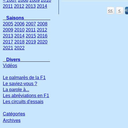
< 2007
2008
2009
2010
2011
2012
2013
2014
<<
<
4
4
4
4
4
4
4
Saisons
2005
2006
2007
2008
2009
2010
2011
2012
2013
2014
2015
2016
2017
2018
2019
2020
2021
2022
Divers
Vidéos
Le palmarès de la F1
Le saviez-vous ?
La parole à...
Les abréviations en F1
Les circuits d'essais
Catégories
Archives