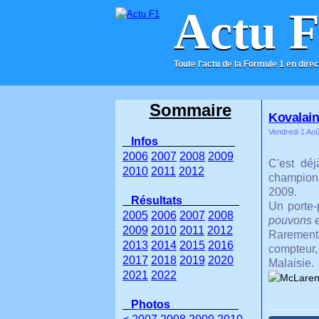
Actu 
Toute l'actu de la Formule 1 en direc
ACCUEIL
CONTACT
Sommaire
Kovalain
Vendredi 1 Aoû
Infos
2006
2007
2008
2009
C'est dé
2010
2011
2012
championn
2009.
Résultats
Un porte-
2005
2006
2007
2008
pouvons en
2009
2010
2011
2012
Rarement 
2013
2014
2015
2016
compteur,
2017
2018
2019
2020
Malaisie.
2021
2022
Photos