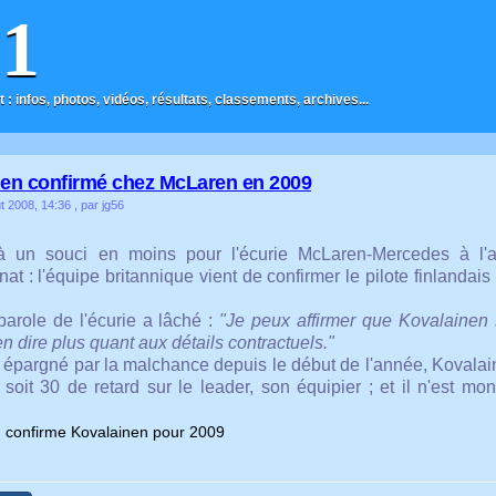
F1
t : infos, photos, vidéos, résultats, classements, archives...
en confirmé chez McLaren en 2009
t 2008, 14:36
, par jg56
jà un souci en moins pour l'écurie McLaren-Mercedes à l'
at : l'équipe britannique vient de confirmer le pilote finlanda
parole de l'écurie a lâché :
"Je peux affirmer que Kovalaine
 dire plus quant aux détails contractuels."
épargné par la malchance depuis le début de l'année, Kovalain
 soit 30 de retard sur le leader, son équipier ; et il n'est mo