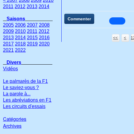
< 2007
2008
2009
2010
2011
2012
2013
2014
Saisons
Commenter
2005
2006
2007
2008
2009
2010
2011
2012
2013
2014
2015
2016
<<
<
1
1
1
1
2017
2018
2019
2020
2021
2022
Divers
Vidéos
Le palmarès de la F1
Le saviez-vous ?
La parole à...
Les abréviations en F1
Les circuits d'essais
Catégories
Archives