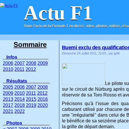
Actu F1
Toute l'actu de la Formule 1 en direct : infos, photos, vidéos, rés
ACCUEIL
CONTACT
Sommaire
Buemi exclu des qualificati
Dimanche 24 Juillet 2011, 22:03
, par jg56
Infos
2006
2007
2008
2009
2010
2011
2012
Résultats
Le pilote s
2005
2006
2007
2008
sur le circuit de Nürburg après q
2009
2010
2011
2012
réservoir de sa Toro Rosso et avec
2013
2014
2015
2016
Précisons qu'à l’issue des qua
2017
2018
2019
2020
carburant utilisé par chacune de
2021
2022
une "irrégularité" dans celui de
le bénéfice de sa seizième place
Photos
la grille de départ demain.