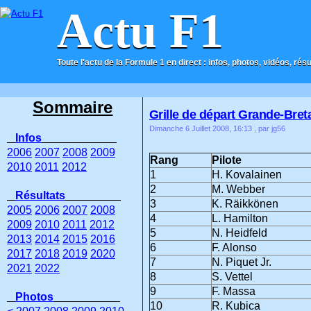
Actu F1
Toute l'actu de la Formule 1 en direct : infos, photos, vidéos, rés
ACCUEIL
CONTACT
Sommaire
Grille de départ Grande-Bre
Dimanche 6 Juillet 2008, 16:13
, par jg56
Infos
2006
2007
2008
2009
Rang
Pilote
2010
2011
2012
1
H. Kovalainen
2
M. Webber
Résultats
3
K. Räikkönen
2005
2006
2007
2008
4
L. Hamilton
2009
2010
2011
2012
5
N. Heidfeld
2013
2014
2015
2016
6
F. Alonso
2017
2018
2019
2020
7
N. Piquet Jr.
2021
2022
8
S. Vettel
9
F. Massa
Photos
10
R. Kubica