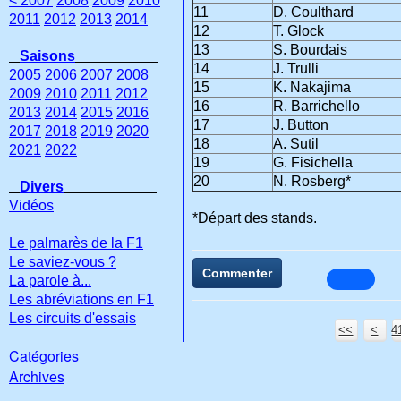
< 2007
2008
2009
2010
11
D. Coulthard
2011
2012
2013
2014
12
T. Glock
13
S. Bourdais
Saisons
14
J. Trulli
2005
2006
2007
2008
15
K. Nakajima
2009
2010
2011
2012
16
R. Barrichello
2013
2014
2015
2016
17
J. Button
2017
2018
2019
2020
18
A. Sutil
2021
2022
19
G. Fisichella
20
N. Rosberg*
Divers
Vidéos
*Départ des stands.
Le palmarès de la F1
Le saviez-vous ?
Commenter
La parole à...
Les abréviations en F1
Les circuits d'essais
<<
<
4
Catégories
Archives