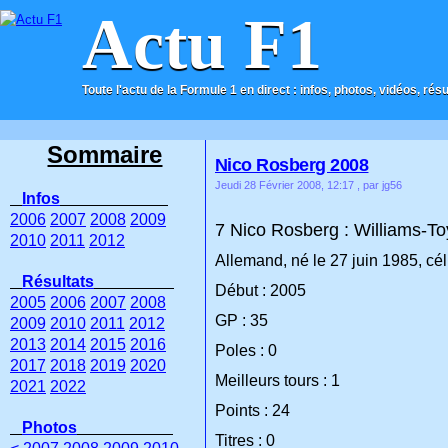
Actu F1
Toute l'actu de la Formule 1 en direct : infos, photos, vidéos, rés
ACCUEIL
CONTACT
Sommaire
Nico Rosberg 2008
Jeudi 28 Février 2008, 12:17
, par jg56
Infos
2006
2007
2008
2009
7 Nico Rosberg : Williams-To
2010
2011
2012
Allemand, né le 27 juin 1985, cél
Résultats
Début : 2005
2005
2006
2007
2008
GP : 35
2009
2010
2011
2012
2013
2014
2015
2016
Poles : 0
2017
2018
2019
2020
Meilleurs tours : 1
2021
2022
Points : 24
Photos
Titres : 0