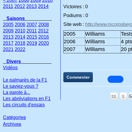
< 2007
2008
2009
2010
2011
2012
2013
2014
Victoires : 0
Podiums : 0
Saisons
Site web :
http://www.nicorosber
2005
2006
2007
2008
2009
2010
2011
2012
2005
Williams
Test
2013
2014
2015
2016
2006
Williams
4 pt
2017
2018
2019
2020
2007
Williams
20 p
2021
2022
Divers
Vidéos
Commenter
Le palmarès de la F1
Le saviez-vous ?
La parole à...
<<
<
4
4
4
4
4
4
4
4
4
4
Les abréviations en F1
Les circuits d'essais
Catégories
Archives