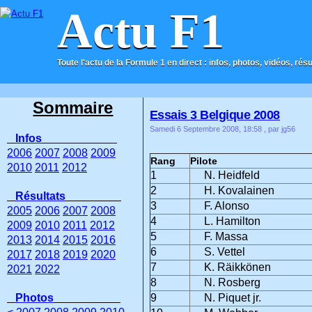
Actu F1
Toute l'actu de la Formule 1 en direct : infos, photos, vidéos, rés
ACCUEIL
CONTACT
Sommaire
Essais 3 Belgique 2008
Samedi 6 Septembre 2008, 18:58
, par jg56
Infos
2006
2007
2008
2009
Rang
Pilote
2010
2011
2012
1
N. Heidfeld
2
H. Kovalainen
Résultats
3
F. Alonso
2005
2006
2007
2008
4
L. Hamilton
2009
2010
2011
2012
5
F. Massa
2013
2014
2015
2016
6
S. Vettel
2017
2018
2019
2020
7
K. Räikkönen
2021
2022
8
N. Rosberg
Photos
9
N. Piquet jr.