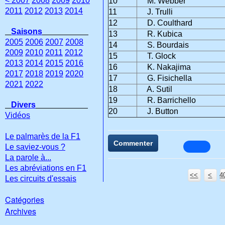
< 2007
2008
2009
2010
10
M. Webber
2011
2012
2013
2014
11
J. Trulli
12
D. Coulthard
Saisons
13
R. Kubica
2005
2006
2007
2008
14
S. Bourdais
2009
2010
2011
2012
15
T. Glock
2013
2014
2015
2016
16
K. Nakajima
2017
2018
2019
2020
17
G. Fisichella
2021
2022
18
A. Sutil
19
R. Barrichello
Divers
20
J. Button
Vidéos
Le palmarès de la F1
Commenter
Le saviez-vous ?
La parole à...
Les abréviations en F1
<<
<
4
4
4
4
Les circuits d'essais
Catégories
Archives