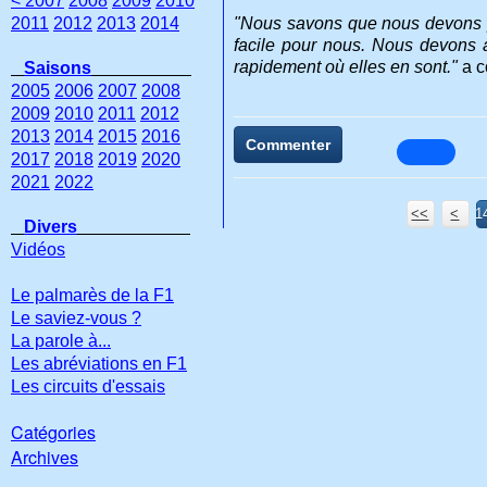
< 2007
2008
2009
2010
2011
2012
2013
2014
"Nous savons que nous devons pr
facile pour nous. Nous devons a
rapidement où elles en sont."
a c
Saisons
2005
2006
2007
2008
2009
2010
2011
2012
2013
2014
2015
2016
Commenter
2017
2018
2019
2020
2021
2022
<<
<
1
Divers
Vidéos
Le palmarès de la F1
Le saviez-vous ?
La parole à...
Les abréviations en F1
Les circuits d'essais
Catégories
Archives