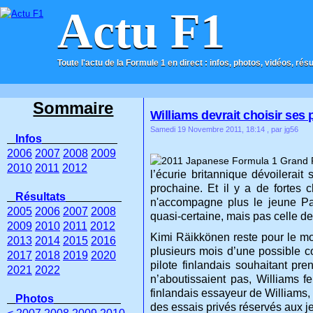
Actu F1
Toute l'actu de la Formule 1 en direct : infos, photos, vidéos, rés
ACCUEIL
CONTACT
Sommaire
Williams devrait choisir ses p
Samedi 19 Novembre 2011, 18:14
, par jg56
Infos
2006
2007
2008
2009
2010
2011
2012
l’écurie britannique dévoilerait
prochaine. Et il y a de fortes 
Résultats
n'accompagne plus le jeune Past
2005
2006
2007
2008
quasi-certaine, mais pas celle de
2009
2010
2011
2012
Kimi Räikkönen reste pour le mom
2013
2014
2015
2016
plusieurs mois d’une possible co
2017
2018
2019
2020
pilote finlandais souhaitant pr
2021
2022
n’aboutissaient pas, Williams f
finlandais essayeur de Williams, 
Photos
des essais privés réservés aux je