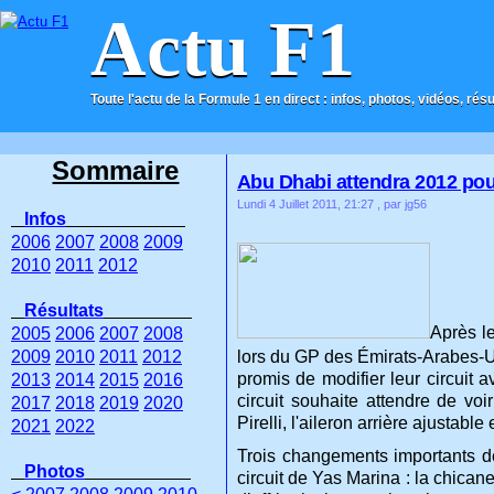
Actu F1
Toute l'actu de la Formule 1 en direct : infos, photos, vidéos, rés
ACCUEIL
CONTACT
Sommaire
Abu Dhabi attendra 2012 pou
Lundi 4 Juillet 2011, 21:27
, par jg56
Infos
2006
2007
2008
2009
2010
2011
2012
Résultats
Après le
2005
2006
2007
2008
2009
2010
2011
2012
lors du GP des Émirats-Arabes-U
promis de modifier leur circuit 
2013
2014
2015
2016
circuit souhaite attendre de vo
2017
2018
2019
2020
Pirelli, l'aileron arrière ajusta
2021
2022
Trois changements importants de
Photos
circuit de Yas Marina : la chicane