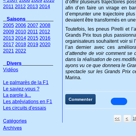
< 2007
2008
2009
2010
d’offrir plusieurs trajectoires po
2011
2012
2013
2014
afin d’en faire un virage en ban
d’emprunter une trajectoire plus
Saisons
devaient être transformés en une s
2005
2006
2007
2008
Toutefois, les pneus Pirelli et l
2009
2010
2011
2012
Grands Prix tous plus passionnan
2013
2014
2015
2016
organisateurs souhaitent voir si
2017
2018
2019
2020
l’an dernier avec ces amélior
2021
2022
d’attendre de voir comment se 
dans la réalisation de ces modif
Divers
ayons vu ce que donnera le Grand
Vidéos
spectacle sur les Grands Prix c
Marina.
Le palmarès de la F1
Le saviez-vous ?
La parole à...
Commenter
Les abréviations en F1
Les circuits d'essais
<<
<
1
Catégories
Archives