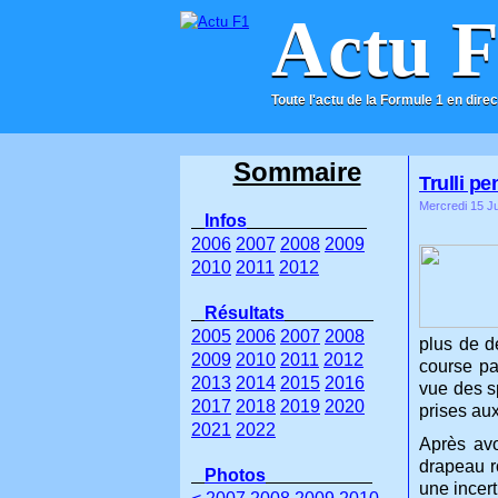
Actu 
Toute l'actu de la Formule 1 en direc
ACCUEIL
CONTACT
Sommaire
Trulli pe
Mercredi 15 Ju
Infos
2006
2007
2008
2009
2010
2011
2012
Résultats
2005
2006
2007
2008
plus de d
2009
2010
2011
2012
course pa
2013
2014
2015
2016
vue des sp
2017
2018
2019
2020
prises au
2021
2022
Après avo
drapeau r
Photos
une incert