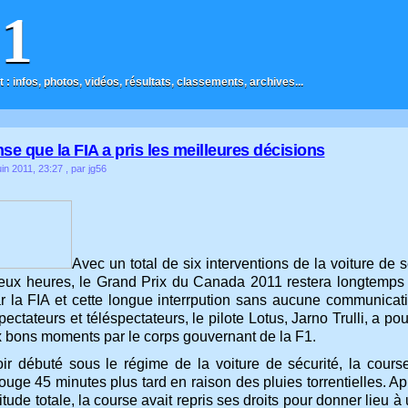
F1
t : infos, photos, vidéos, résultats, classements, archives...
nse que la FIA a pris les meilleures décisions
in 2011, 23:27
, par jg56
Avec un total de six interventions de la voiture de 
eux heures, le Grand Prix du Canada 2011 restera longtemps 
r la FIA et cette longue interrpution sans aucune communicat
ectateurs et téléspectateurs, le pilote Lotus, Jarno Trulli, a p
x bons moments par le corps gouvernant de la F1.
ir débuté sous le régime de la voiture de sécurité, la course
ouge 45 minutes plus tard en raison des pluies torrentielles. A
itude totale, la course avait repris ses droits pour donner lieu 