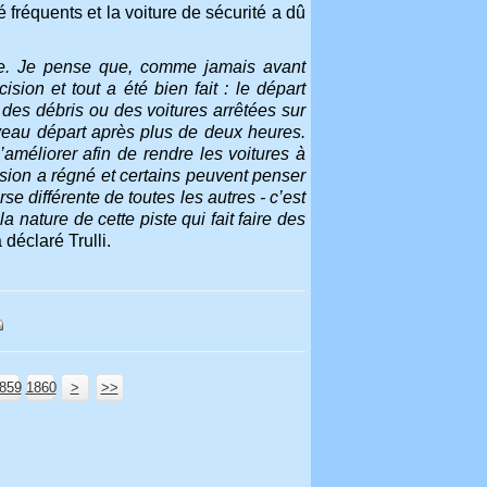
é fréquents et la voiture de sécurité a dû
urse. Je pense que, comme jamais avant
sion et tout a été bien fait : le départ
t des débris ou des voitures arrêtées sur
uveau départ après plus de deux heures.
s’améliorer afin de rendre les voitures à
usion a régné et certains peuvent penser
se différente de toutes les autres - c’est
a nature de cette piste qui fait faire des
 déclaré Trulli.
859
1860
1870
1880
1890
1900
2000
2100
2200
2300
2400
2500
2600
2700
2800
2900
3000
3100
3200
3300
3400
3500
3600
3700
3800
3900
4000
4100
4200
4300
4400
4500
4600
4700
4800
4900
5000
5100
5200
5300
5400
5500
5600
5700
>
>>