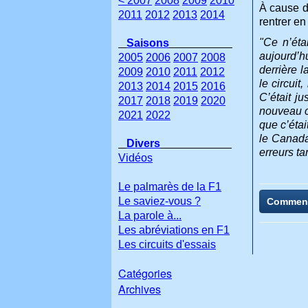
< 2007
2008
2009
2010
À cause de
2011
2012
2013
2014
rentrer en
"Ce n’éta
Saisons
aujourd’hu
2005
2006
2007
2008
derrière l
2009
2010
2011
2012
le circui
2013
2014
2015
2016
C’était ju
2017
2018
2019
2020
nouveau co
2021
2022
que c’étai
le Canada 
Divers
erreurs ta
Vidéos
Le palmarès de la F1
Le saviez-vous ?
Commen
La parole à...
Les abréviations en F1
Les circuits d'essais
Catégories
Archives