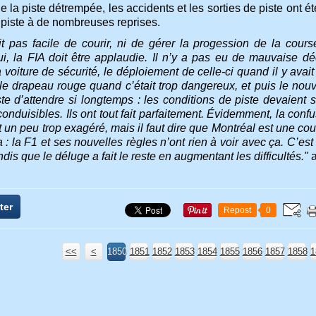
 la piste détrempée, les accidents et les sorties de piste ont ét
 piste à de nombreuses reprises.
it pas facile de courir, ni de gérer la progession de la co
i, la FIA doit être applaudie. Il n’y a pas eu de mauvaise déci
a voiture de sécurité, le déploiement de celle-ci quand il y avai
t, le drapeau rouge quand c’était trop dangereux, et puis le no
ste d’attendre si longtemps : les conditions de piste devaient 
nduisibles. Ils ont tout fait parfaitement. Évidemment, la conf
t un peu trop exagéré, mais il faut dire que Montréal est une cour
: la F1 et ses nouvelles règles n’ont rien à voir avec ça. C’est l
ndis que le déluge a fait le reste en augmentant les difficultés."
a
ter
Repost
0
<<
<
1800
1810
1820
1830
1840
1850
1851
1852
1853
1854
1855
1856
1857
1858
1