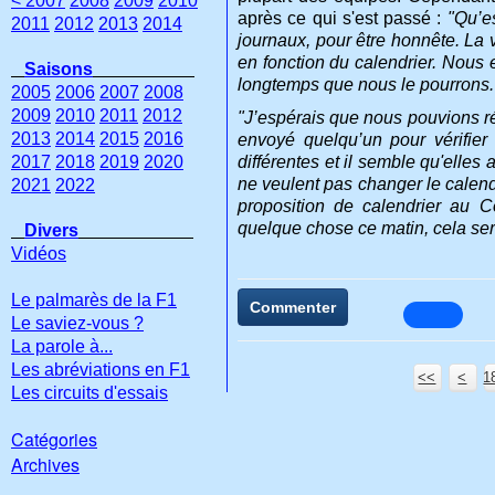
< 2007
2008
2009
2010
après ce qui s'est passé :
"Qu’es
2011
2012
2013
2014
journaux, pour être honnête. La 
en fonction du calendrier. Nous 
Saisons
longtemps que nous le pourrons.
2005
2006
2007
2008
2009
2010
2011
2012
"J’espérais que nous pouvions ré
2013
2014
2015
2016
envoyé quelqu’un pour vérifier 
2017
2018
2019
2020
différentes et il semble qu'elles 
ne veulent pas changer le calend
2021
2022
proposition de calendrier au C
quelque chose ce matin, cela ser
Divers
Vidéos
Le palmarès de la F1
Commenter
Le saviez-vous ?
La parole à...
Les abréviations en F1
<<
<
1
1
1
1
1
1
1
Les circuits d'essais
Catégories
Archives