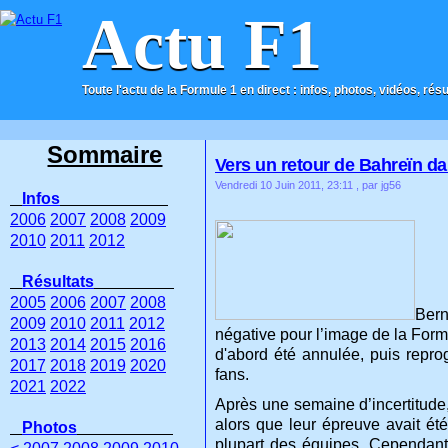
Actu F1
Toute l'actu de la Formule 1 en direct : infos, photos, vidéos, rés
ACCUEIL
CONTACT
Sommaire
Vers un retour de Bahreïn dan
Vendredi 10 Juin 2011, 23:11
, par jg56
Infos
2006
2007
2008
2009
2010
2011
2012
Résultats
2005
2006
2007
2008
Bern
2009
2010
2011
2012
négative pour l’image de la Formu
2013
2014
2015
2016
d'abord été annulée, puis repro
2017
2018
2019
2020
fans.
2021
2022
Après une semaine d’incertitude, 
alors que leur épreuve avait été
Photos
plupart des équipes. Cependant,