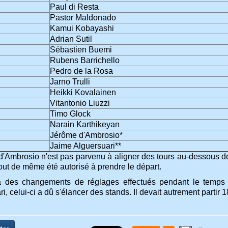
Paul di Resta
Pastor Maldonado
Kamui Kobayashi
Adrian Sutil
Sébastien Buemi
Rubens Barrichello
Pedro de la Rosa
Jarno Trulli
Heikki Kovalainen
Vitantonio Liuzzi
Timo Glock
Narain Karthikeyan
Jérôme d'Ambrosio*
Jaime Alguersuari**
d'Ambrosio n'est pas parvenu à aligner des tours au-dessous d
tout de même été autorisé à prendre le départ.
 à des changements de réglages effectués pendant le temp
i, celui-ci a dû s'élancer des stands. Il devait autrement partir 1