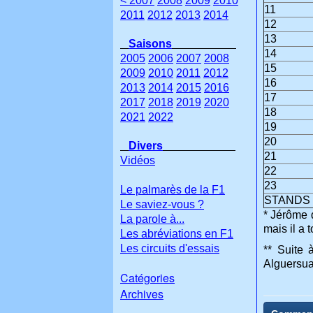
< 2007
2008
2009
2010
11
2011
2012
2013
2014
12
13
Saisons
14
2005
2006
2007
2008
15
2009
2010
2011
2012
16
2013
2014
2015
2016
17
2017
2018
2019
2020
18
2021
2022
19
20
Divers
21
Vidéos
22
23
Le palmarès de la F1
STANDS
Le saviez-vous ?
* Jérôme 
La parole à...
mais il a 
Les abréviations en F1
Les circuits d'essais
** Suite
Alguersuar
Catégories
Archives