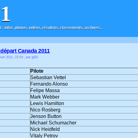
F1
t : infos, photos, vidéos, résultats, classements, archives...
e départ Canada 2011
uin 2011, 22:54
, par jg56
Pilote
Sebastian Vettel
Fernando Alonso
Felipe Massa
Mark Webber
Lewis Hamilton
Nico Rosberg
Jenson Button
Michael Schumacher
Nick Heidfeld
Vitaly Petrov