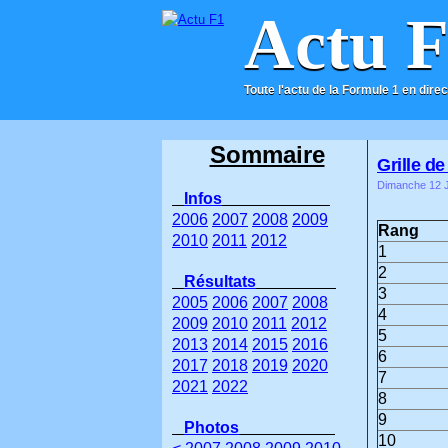
Actu 
Toute l'actu de la Formule 1 en direc
ACCUEIL
CONTACT
Sommaire
Grille d
Dimanche 12 J
Infos
2006
2007
2008
2009
Rang
2010
2011
2012
1
2
Résultats
3
2005
2006
2007
2008
4
2009
2010
2011
2012
5
2013
2014
2015
2016
6
2017
2018
2019
2020
7
2021
2022
8
9
Photos
10