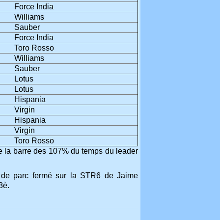
Force India
Williams
Sauber
Force India
Toro Rosso
Williams
Sauber
Lotus
Lotus
Hispania
Virgin
Hispania
Virgin
Toro Rosso
e la barre des 107% du temps du leader
s de parc fermé sur la STR6 de Jaime
8è.