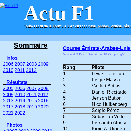
Actu F1
Toute l'actu de la Formule 1 en direct : infos, photos, vidéos, rés
ACCUEIL
CONTACT
Sommaire
Course Émirats-Arabes-Unis
Mercredi 3 Décembre 2014, 18:22
, par jg56
Infos
2006
2007
2008
2009
Rang
Pilote
2010
2011
2012
1
Lewis Hamilton
2
Felipe Massa
Résultats
3
Valtteri Bottas
2005
2006
2007
2008
4
Daniel Ricciardo
2009
2010
2011
2012
5
Jenson Button
2013
2014
2015
2016
6
Nico Hülkenberg
2017
2018
2019
2020
7
Sergio Pérez
2021
2022
8
Sebastian Vettel
9
Fernando Alonso
Photos
10
Kimi Räikkönen