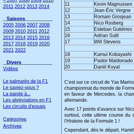
< 2007
2008
2009
2010
11
Kevin Magnussen
2011
2012
2013
2014
12
Jean-Éric Vergne
13
Romain Grosjean
Saisons
14
Nico Rosberg
2005
2006
2007
2008
15
Esteban Gutiérrez
2009
2010
2011
2012
16
Adrian Sutil
2013
2014
2015
2016
17
Will Stevens
2017
2018
2019
2020
2021
2022
18
Kamui Kobayashi
19
Pastor Maldonado
Divers
20
Daniil Kvyat
Vidéos
Le palmarès de la F1
C'est sur ce circuit de Yas Mari
Le saviez-vous ?
championnat du monde de Formule
La parole à...
en faveur de Mercedes, la cham
Les abréviations en F1
allemande.
Les circuits d'essais
Avec 17 points d'avance sur Nico
surtout, cette ultime course d
Catégories
l'Histoire de la Formule 1 !
Archives
Cependant, dès le départ, Hamil