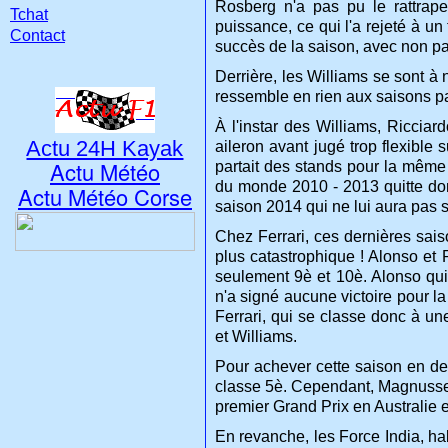
Rosberg n'a pas pu le rattrape
Tchat
puissance, ce qui l'a rejeté à u
Contact
succès de la saison, avec non pas
Derrière, les Williams se sont à
ressemble en rien aux saisons pa
À l'instar des Williams, Ricciar
Actu 24H Kayak
aileron avant jugé trop flexible
Actu Météo
partait des stands pour la même 
du monde 2010 - 2013 quitte don
Actu Météo Corse
saison 2014 qui ne lui aura pas s
Chez Ferrari, ces dernières sais
plus catastrophique ! Alonso et 
seulement 9è et 10è. Alonso quit
n'a signé aucune victoire pour l
Ferrari, qui se classe donc à un
et Williams.
Pour achever cette saison en de
classe 5è. Cependant, Magnussen 
premier Grand Prix en Australie 
En revanche, les Force India, ha