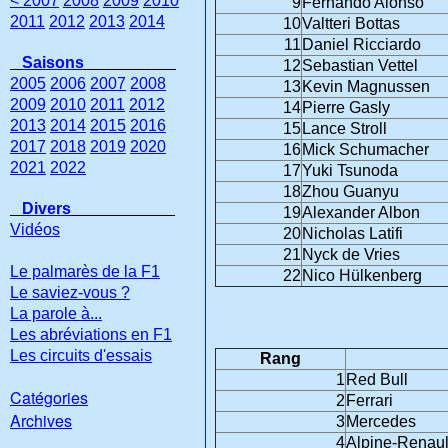
< 2007
2008
2009
2010
9
Fernando Alonso
2011
2012
2013
2014
10
Valtteri Bottas
11
Daniel Ricciardo
Saisons
12
Sebastian Vettel
2005
2006
2007
2008
13
Kevin Magnussen
2009
2010
2011
2012
14
Pierre Gasly
2013
2014
2015
2016
15
Lance Stroll
2017
2018
2019
2020
16
Mick Schumacher
2021
2022
17
Yuki Tsunoda
18
Zhou Guanyu
Divers
19
Alexander Albon
Vidéos
20
Nicholas Latifi
21
Nyck de Vries
Le palmarès de la F1
22
Nico Hülkenberg
Le saviez-vous ?
La parole à...
Les abréviations en F1
Les circuits d'essais
Rang
1
Red Bull
Catégories
2
Ferrari
Archives
3
Mercedes
4
Alpine-Renaul