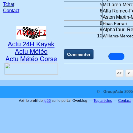
Tchat
5
McLaren-Mer
Contact
6
Alfa Romeo-Fe
7
Aston Martin-
8
Haas-Ferrari
9
AlphaTauri-Re
10
Williams-Merce
Actu 24H Kayak
Actu Météo
Commenter
Actu Météo Corse
<<
<
© - GroupActu 2005 
Voir le profil de
jg56
sur le portail Overblog
Top articles
Contact